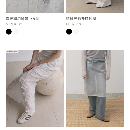
霧光開釦綁帶中長裙
珍珠光影及膝短裙
NT$1680
NT$1780