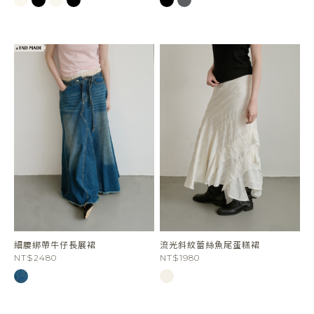
細腰綁帶牛仔長展裙
流光斜紋蕾絲魚尾蛋糕裙
NT$2480
NT$1980