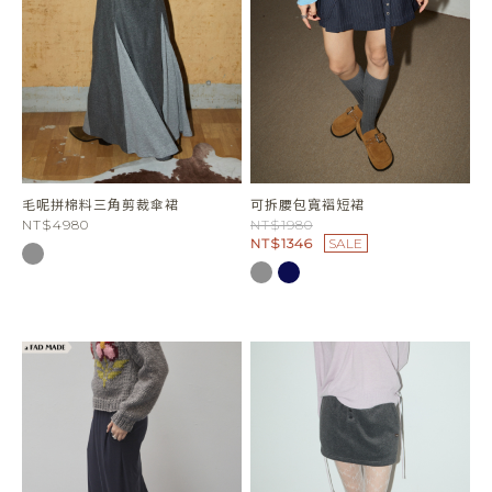
毛呢拼棉料三角剪裁傘裙
可拆腰包寬褶短裙
NT$4980
NT$1980
NT$1346
SALE