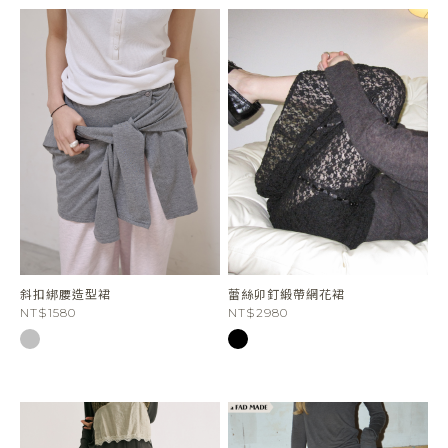
斜扣綁腰造型裙
蕾絲卯釘緞帶網花裙
NT$1580
NT$2980