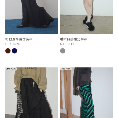
鬆弛直筒後岔長裙
暖絨料排釦短褲裙
NT$1680
NT$2580