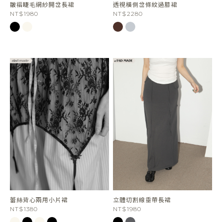
皺褶睫毛網紗開岔長裙
透視橫側岔條紋過膝裙
NT$1980
NT$2280
蕾絲背心兩用小片裙
立體切割線垂帶長裙
NT$1380
NT$1980