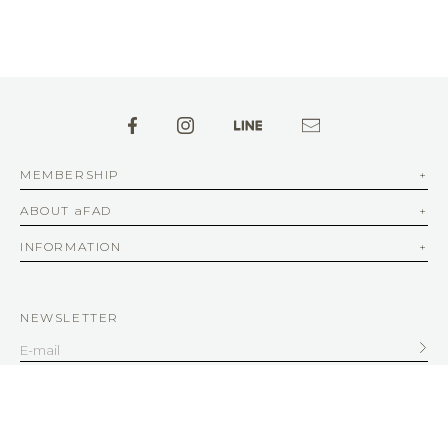
MEMBERSHIP
ABOUT aFAD
INFORMATION
NEWSLETTER
SERVICE
客服信箱
service@afad.com.tw