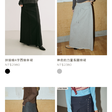
拼接線A字西裝傘裙
神奇的力量長腿棉裙
NT$2980
NT$2380