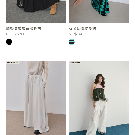
調整腰層層荷邊長裙
有嚼勁條紋長裙
NT$2380
NT$1480