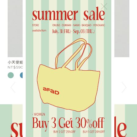
×
分布愛心串珠短項鍊
NT$780