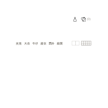
(0)
夾克
大衣
牛仔
皮衣
西外
麻質