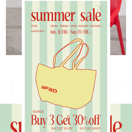
×
水噹噹花波蕾絲短褲
光
NT$1480
N