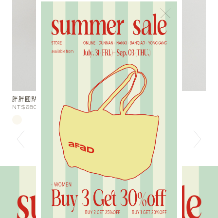
×
胖胖圓點抓夾
小
NT$680
N