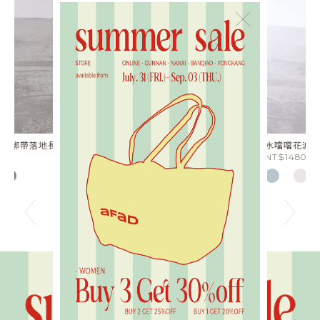
×
水噹噹花波蕾絲短褲
光
NT$1480
N