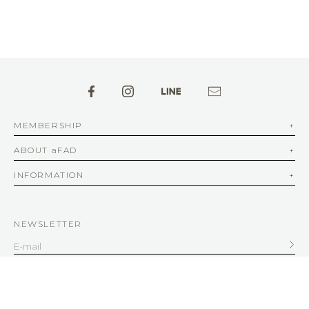
MEMBERSHIP
ABOUT aFAD
INFORMATION
NEWSLETTER
SERVICE
客服信箱
service@afad.com.tw