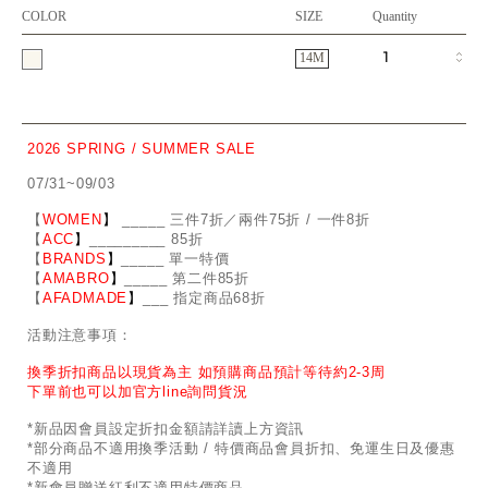
COLOR
SIZE
Quantity
14M
2026 SPRING / SUMMER SALE
07/31~09/03
【
WOMEN
】
_
_
___ 三件7折／兩件75折 / 一件8折
【
ACC
】
____
_
____ 85折
【
BRANDS
】
___
_
_ 單一特價
【
AMABRO
】
__
_
_
_ 第二件85折
【
AFADMADE
】
___ 指定商品68折
活動注意事項：
換季折扣商品以現貨為主 如預購商品預計等待約2-3周
下單前也可以加官方line詢問貨況
*新品因會員設定折扣金額請詳讀上方資訊
*部分商品不適用換季活動 / 特價商品會員折扣、免運生日及優惠
不適用
*新會員贈送紅利不適用特價商品