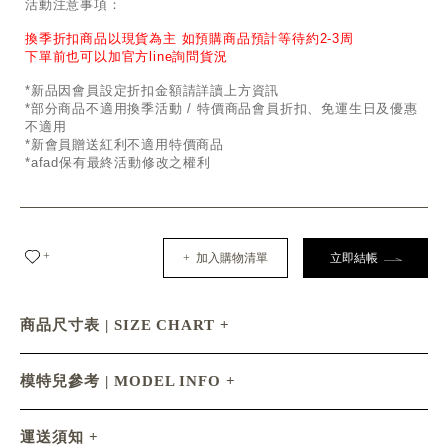
活動注意事項：
換季折扣商品以現貨為主 如預購商品預計等待約2-3周
下單前也可以加官方line詢問貨況
*新品因會員設定折扣金額請詳讀上方資訊
*部分商品不適用換季活動 / 特價商品會員折扣、免運生日及優惠
不適用
*新會員贈送紅利不適用特價商品
*afad保有最終活動修改之權利
+
+ 加入購物清單
立即結帳
商品尺寸表 | SIZE CHART
模特兒參考 | MODEL INFO
運送須知