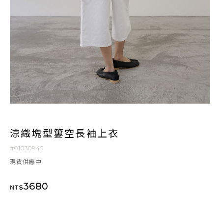
涼織塊型簍空長袖上衣
#01030945
現貨供應中
3680
NT$