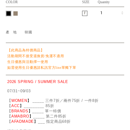
COLOR
SIZE
Quantity
F
產地
韓國
【此商品為特價商品】
活動期間不接受退換貨/免運不適用
生日優惠與活動擇一使用
如需使用生日優惠請私訊官方line單獨下單
2026 SPRING / SUMMER SALE
07/31~09/03
【
WOMEN
】
_
_
___ 三件7折／兩件75折 / 一件8折
【
ACC
】
____
_
____ 85折
【
BRANDS
】
___
_
_ 單一特價
【
AMABRO
】
__
_
_
_ 第二件85折
【
AFADMADE
】
___ 指定商品68折