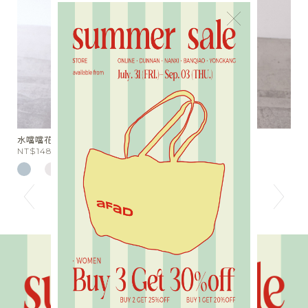
×
水噹噹花波蕾絲短褲
光
NT$1480
N