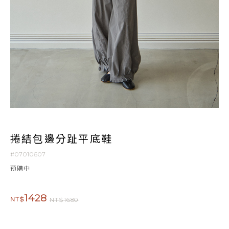
捲結包邊分趾平底鞋
#07010607
預購中
1428
NT$
NT$1680