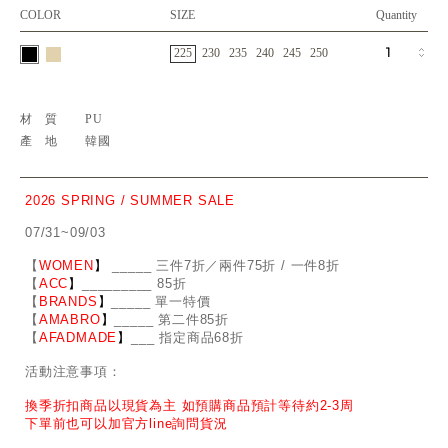
COLOR
SIZE
Quantity
225
230
235
240
245
250
材質
PU
產地
韓國
2026 SPRING / SUMMER SALE
07/31~09/03
【
WOMEN
】
_
_
___ 三件7折／兩件75折 / 一件8折
【
ACC
】
____
_
____ 85折
【
BRANDS
】
___
_
_ 單一特價
【
AMABRO
】
__
_
_
_ 第二件85折
【
AFADMADE
】
___ 指定商品68折
活動注意事項：
換季折扣商品以現貨為主 如預購商品預計等待約2-3周
下單前也可以加官方line詢問貨況