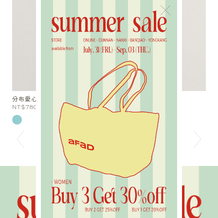
×
分布愛心串珠短項鍊
天
NT$780
N