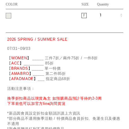
COLOR
SIZE
Quantity
F
2026 SPRING / SUMMER SALE
07/31~09/03
【
WOMEN
】
_
_
___ 三件7折／兩件75折 / 一件8折
【
ACC
】
____
_
____ 85折
【
BRANDS
】
___
_
_ 單一特價
【
AMABRO
】
__
_
_
_ 第二件85折
【
AFADMADE
】
___ 指定商品68折
活動注意事項：
換季折扣商品以現貨為主 如預購商品預計等待約2-3周
下單前也可以加官方line詢問貨況
*新品因會員設定折扣金額請詳讀上方資訊
*部分商品不適用換季活動 / 特價商品會員折扣、免運生日及優惠
不適用
*新會員贈送紅利不適用特價商品