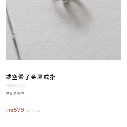
鏤空骰子金屬戒指
#30020120
現貨供應中
578
NT$
NT$680