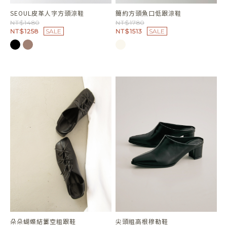
SEOUL皮革人字方頭涼鞋
簡約方頭魚口低跟涼鞋
NT$1480
NT$1780
NT$1258
SALE
NT$1513
SALE
朵朵蝴蝶結簍空粗跟鞋
尖頭粗高根穆勒鞋