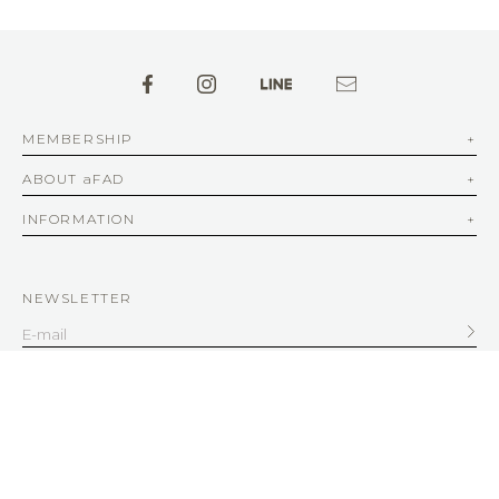
MEMBERSHIP
ABOUT aFAD
INFORMATION
NEWSLETTER
SERVICE
客服信箱
service@afad.com.tw
客服電話 02-2579-8836 | 周一至周五 10:00-12:30 13:30-18:00