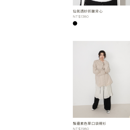
仙氣透紗抓皺背心
NT$1380
鬚邊素色單口袋襯衫
NT$1980