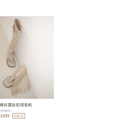
織紋露趾釦環長靴
2980
2533
SALE