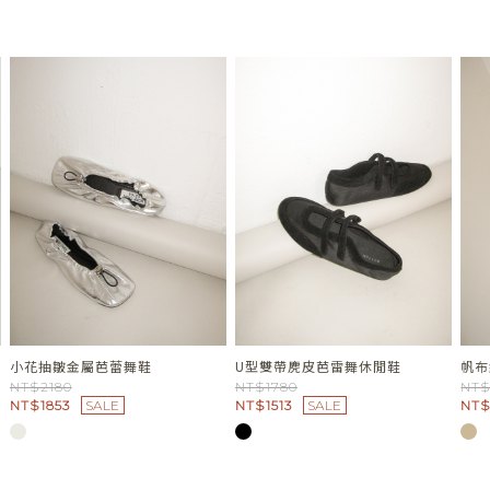
小花抽皺金屬芭蕾舞鞋
U型雙帶麂皮芭雷舞休閒鞋
帆布
NT$2180
NT$1780
NT$
NT$1853
SALE
NT$1513
SALE
NT$