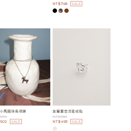
NT$748
SALE
小馬圓珠長項鍊
金屬簍空流星戒指
590
NT$580
502
SALE
NT$493
SALE