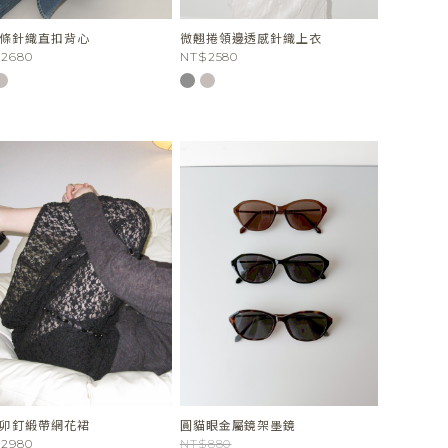
條針織直扣背心
微翹捲領邊透感針織上衣
2680
NT$2580
卯釘緞帶網花裙
圓貓眼金屬鏡架墨鏡
2980
NT$880