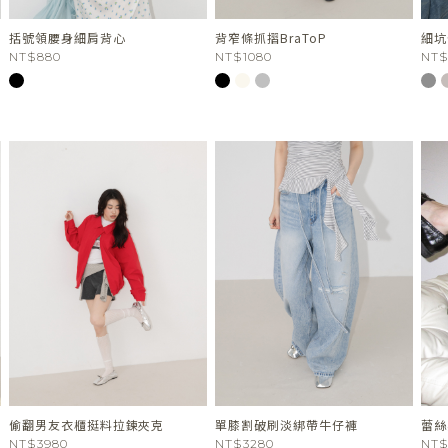
括號領腰身細肩背心
背窄條抓摺BraToP
細坑
NT$880
NT$1080
NT$
偷翻男友衣櫃挺料拉鍊夾克
單膝割破刷淡綁帶牛仔褲
蕾絲
NT$3980
NT$3280
NT$