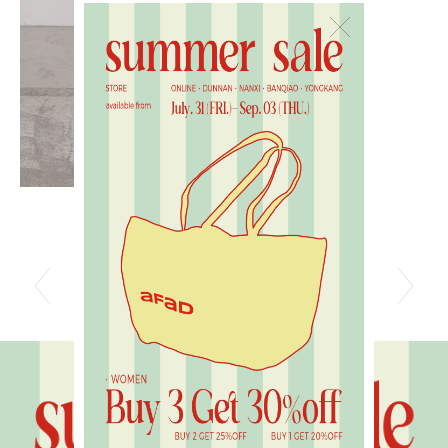
×
水噹噹花波蕾絲短褲
光
NT$1480
N