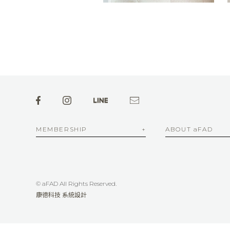
MEMBERSHIP
ABOUT aFAD
© aFAD All Rights Reserved.
康德科技 系統設計