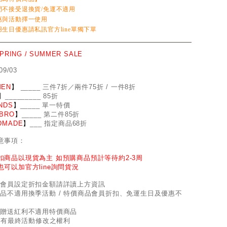
間不接受退換貨/免運不適用
惠與活動擇一使用
生日優惠請私訊官方line單獨下單
SPRING / SUMMER SALE
09/03
EN
】
_
_
___ 三件7折／兩件75折 / 一件8折
】
____
_
____ 85折
NDS
】
___
_
_ 單一特價
BRO
】
__
_
_
_ 第二件85折
DMADE
】
___ 指定商品68折
意事項：
扣商品以現貨為主 如預購商品預計等待約2-3周
也可以加官方line詢問貨況
因會員設定折扣金額請詳讀上方資訊
商品不適用換季活動 / 特價商品會員折扣、免運生日及優惠不
員贈送紅利不適用特價商品
d保有最終活動修改之權利