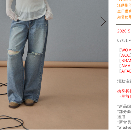
活動期
生日優
如需使用
2026 
07/31~
【
WOM
【
ACC
【
BRA
【
AMA
【
AFA
活動注
換季折
下單前
*新品
*部分
適用
*新會
*afa