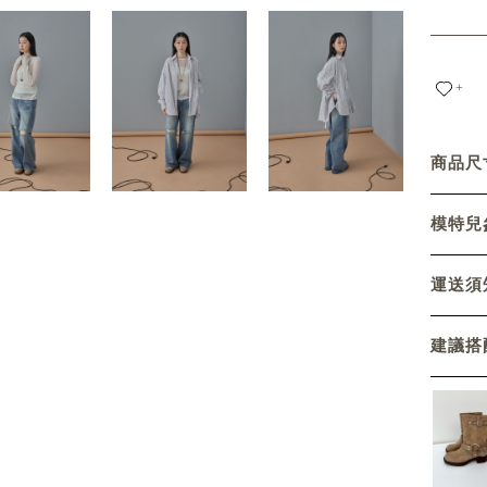
+
商品尺寸
模特兒參
運送須
建議搭