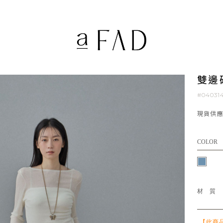
雙邊
#04031
現貨供
COLOR
材
【此商