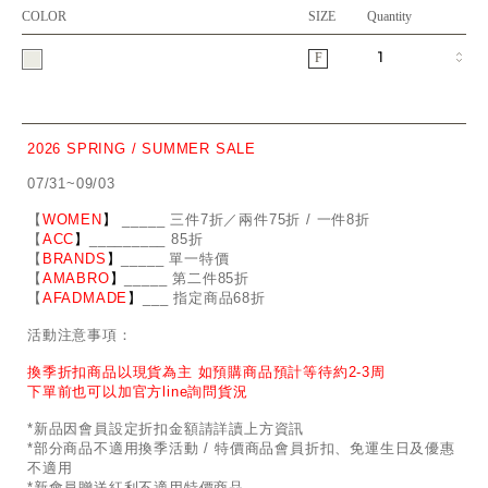
COLOR
SIZE
Quantity
F
2026 SPRING / SUMMER SALE
07/31~09/03
【
WOMEN
】
_
_
___ 三件7折／兩件75折 / 一件8折
【
ACC
】
____
_
____ 85折
【
BRANDS
】
___
_
_ 單一特價
【
AMABRO
】
__
_
_
_ 第二件85折
【
AFADMADE
】
___ 指定商品68折
活動注意事項：
換季折扣商品以現貨為主 如預購商品預計等待約2-3周
下單前也可以加官方line詢問貨況
*新品因會員設定折扣金額請詳讀上方資訊
*部分商品不適用換季活動 / 特價商品會員折扣、免運生日及優惠
不適用
*新會員贈送紅利不適用特價商品