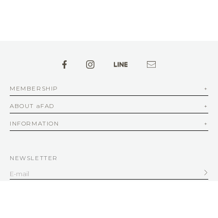
MEMBERSHIP
ABOUT aFAD
INFORMATION
NEWSLETTER
SERVICE
客服信箱
service@afad.com.tw