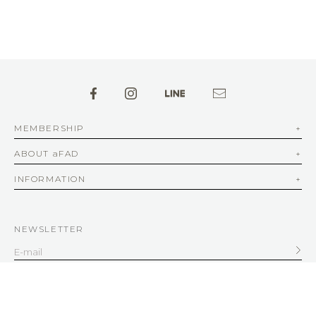
MEMBERSHIP
ABOUT aFAD
INFORMATION
NEWSLETTER
SERVICE
客服信箱
service@afad.com.tw