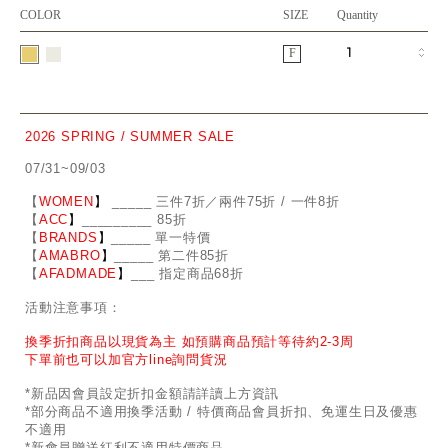
COLOR
SIZE
Quantity
F
2026 SPRING / SUMMER SALE
07/31~09/03
【
WOMEN
】
_
_
___ 三件7折／兩件75折 / 一件8折
【
ACC
】
____
_
____ 85折
【
BRANDS
】
___
_
_ 單一特價
【
AMABRO
】
__
_
_
_ 第二件85折
【
AFADMADE
】
___ 指定商品68折
活動注意事項：
換季折扣商品以現貨為主 如預購商品預計等待約2-3周
下單前也可以加官方line詢問貨況
*新品因會員設定折扣金額請詳讀上方資訊
*部分商品不適用換季活動 / 特價商品會員折扣、免運生日及優惠
不適用
*新會員贈送紅利不適用特價商品