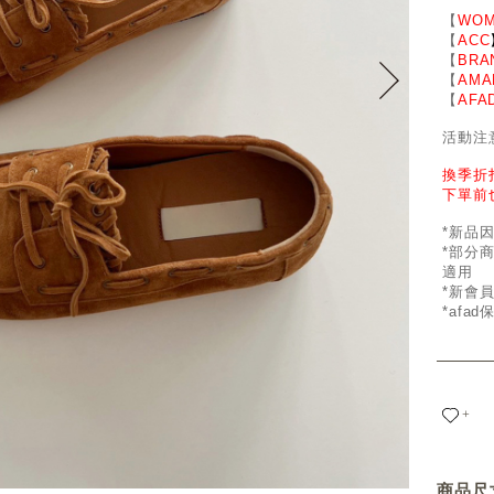
【
WOM
【
ACC
【
BRA
【
AMA
【
AFA
活動注
換季折
下單前
*新品
*部分
適用
*新會
*afa
+
商品尺寸