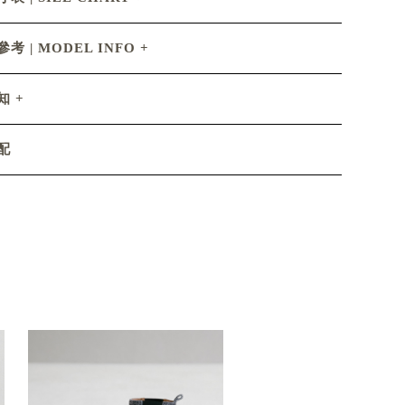
考 | MODEL INFO
知
配