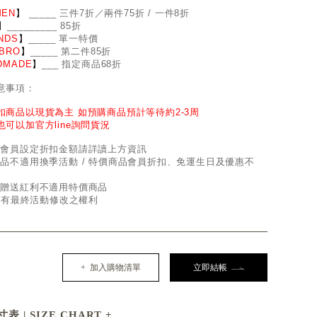
EN
】
_
_
___ 三件7折／兩件75折 / 一件8折
】
____
_
____ 85折
NDS
】
___
_
_ 單一特價
BRO
】
__
_
_
_ 第二件85折
DMADE
】
___ 指定商品68折
意事項：
扣商品以現貨為主 如預購商品預計等待約2-3周
也可以加官方line詢問貨況
因會員設定折扣金額請詳讀上方資訊
商品不適用換季活動 / 特價商品會員折扣、免運生日及優惠不
員贈送紅利不適用特價商品
d保有最終活動修改之權利
+ 加入購物清單
立即結帳
表 | SIZE CHART