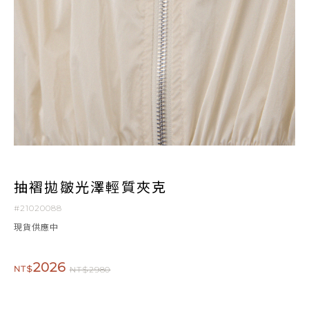
抽褶拋皺光澤輕質夾克
#21020088
現貨供應中
2026
NT$
NT$2980