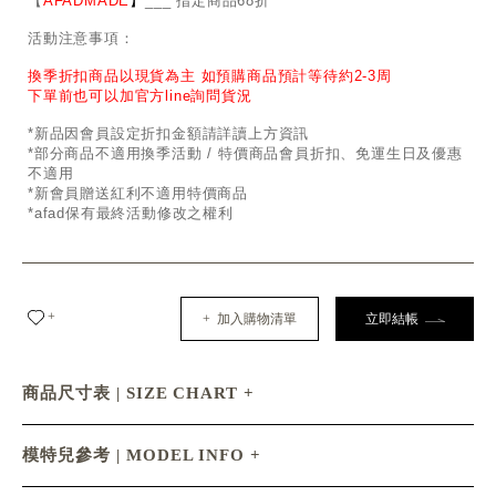
【
AFADMADE
】
___ 指定商品68折
活動注意事項：
換季折扣商品以現貨為主 如預購商品預計等待約2-3周
下單前也可以加官方line詢問貨況
*新品因會員設定折扣金額請詳讀上方資訊
*部分商品不適用換季活動 / 特價商品會員折扣、免運生日及優惠
不適用
*新會員贈送紅利不適用特價商品
*afad保有最終活動修改之權利
+
+ 加入購物清單
立即結帳
商品尺寸表 | SIZE CHART
模特兒參考 | MODEL INFO