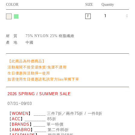
COLOR
SIZE
Quantity
F
材質
75% NYLON 25% 樹脂纖維
產地
中國
【此商品為特價商品】
活動期間不接受退換貨/免運不適用
生日優惠與活動擇一使用
如需使用生日優惠請私訊官方line單獨下單
2026 SPRING / SUMMER SALE
07/31~09/03
【
WOMEN
】
_
_
___ 三件7折／兩件75折 / 一件8折
【
ACC
】
____
_
____ 85折
【
BRANDS
】
___
_
_ 單一特價
【
AMABRO
】
__
_
_
_ 第二件85折