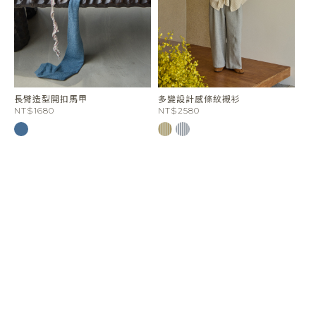
長臂造型開扣馬甲
多變設計感條紋襯衫
NT$1680
NT$2580