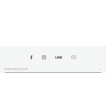
MEMBERSHIP
ABOUT aFAD
INFORMATION
NEWSLETTER