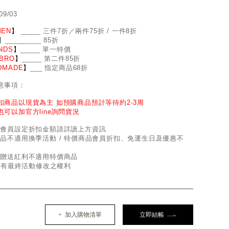
09/03
EN
】
_
_
___ 三件7折／兩件75折 / 一件8折
】
____
_
____ 85折
NDS
】
___
_
_ 單一特價
BRO
】
__
_
_
_ 第二件85折
DMADE
】
___ 指定商品68折
意事項：
扣商品以現貨為主 如預購商品預計等待約2-3周
也可以加官方line詢問貨況
因會員設定折扣金額請詳讀上方資訊
商品不適用換季活動 / 特價商品會員折扣、免運生日及優惠不
員贈送紅利不適用特價商品
d保有最終活動修改之權利
+ 加入購物清單
立即結帳