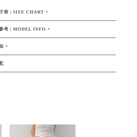
表 | SIZE CHART
考 | MODEL INFO
知
配