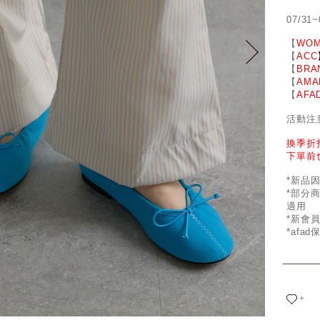
07/31~
【
WOM
【
ACC
【
BRA
【
AMA
【
AFA
活動注
換季折
下單前
*新品
*部分
適用
*新會
*afa
+