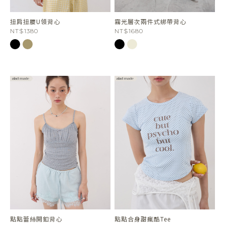
扭肩扭腰U領背心
霧光層次兩件式綁帶背心
NT$1380
NT$1680
點點蕾絲開釦背心
點點合身甜瘋酷Tee