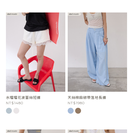
水噹噹花波蕾絲短褲
天絲棉麻綁帶落地長褲
NT$1480
NT$1980