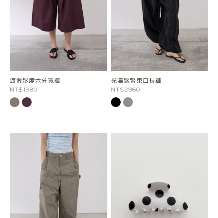
渡假鬆度六分寬褲
光澤鬆緊束口長褲
NT$1980
NT$2980