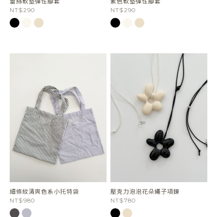
蕾絲軟墊彈性腳套
素色軟墊彈性腳套
NT$290
NT$290
細條紋清爽色系小托特袋
壓克力泡泡花朵繩子項鍊
NT$980
NT$780