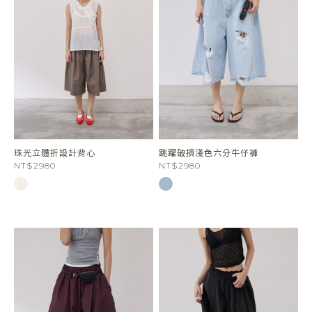
珠光立體折設計背心
跳躍破損淺色六分牛仔褲
NT$2980
NT$2980