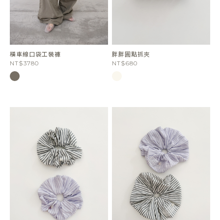
橫車線口袋工裝褲
胖胖圓點抓夾
NT$3780
NT$680