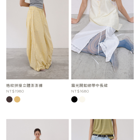
格紋拼接立體澎澎褲
霧光開釦綁帶中長裙
NT$1980
NT$1680