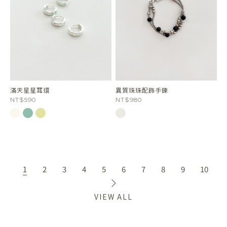
滿天星星耳環
異質珠珠配飾手鍊
NT$590
NT$980
1
2
3
4
5
6
7
8
9
10
VIEW ALL