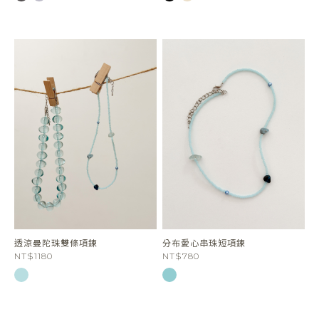
透涼曼陀珠雙條項鍊
分布愛心串珠短項鍊
NT$1180
NT$780