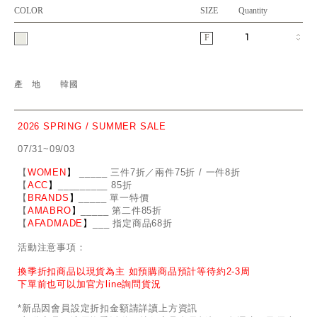
COLOR
SIZE
Quantity
F
產地
韓國
2026 SPRING / SUMMER SALE
07/31~09/03
【
WOMEN
】
_
_
___ 三件7折／兩件75折 / 一件8折
【
ACC
】
____
_
____ 85折
【
BRANDS
】
___
_
_ 單一特價
【
AMABRO
】
__
_
_
_ 第二件85折
【
AFADMADE
】
___ 指定商品68折
活動注意事項：
換季折扣商品以現貨為主 如預購商品預計等待約2-3周
下單前也可以加官方line詢問貨況
*新品因會員設定折扣金額請詳讀上方資訊