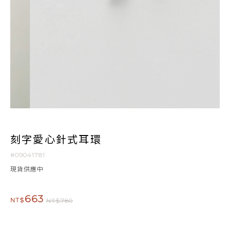
刻字愛心針式耳環
#09041781
現貨供應中
663
NT$
NT$780