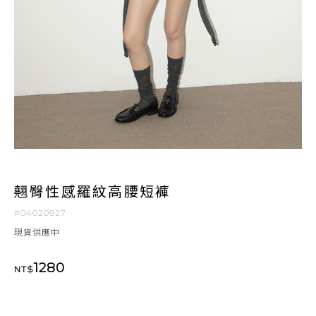
翹臀性感羅紋高腰短褲
#04020927
現貨供應中
1280
NT$