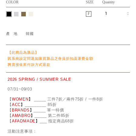
COLOR
SIZE
Quantity
F
產地
韓國
【此商品為新品】
因系統設定問題如購買新品之會員折扣及運費金額
將直接依原付款方式退款
2026 SPRING / SUMMER SALE
07/31~09/03
【
WOMEN
】
_
_
___ 三件7折／兩件75折 / 一件8折
【
ACC
】
____
_
____ 85折
【
BRANDS
】
___
_
_ 單一特價
【
AMABRO
】
__
_
_
_ 第二件85折
【
AFADMADE
】
___ 指定商品68折
活動注意事項：