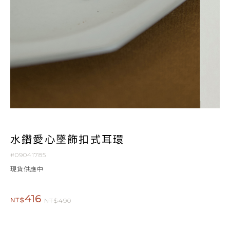
水鑽愛心墜飾扣式耳環
#09041785
現貨供應中
416
NT$
NT$490