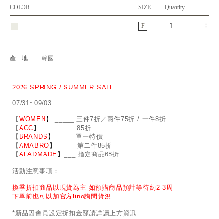
COLOR
SIZE
Quantity
F
產地
韓國
2026 SPRING / SUMMER SALE
07/31~09/03
【
WOMEN
】
_
_
___ 三件7折／兩件75折 / 一件8折
【
ACC
】
____
_
____ 85折
【
BRANDS
】
___
_
_ 單一特價
【
AMABRO
】
__
_
_
_ 第二件85折
【
AFADMADE
】
___ 指定商品68折
活動注意事項：
換季折扣商品以現貨為主 如預購商品預計等待約2-3周
下單前也可以加官方line詢問貨況
*新品因會員設定折扣金額請詳讀上方資訊