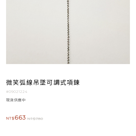
微笑弧線吊墜可調式項鍊
#09021224
現貨供應中
663
NT$
NT$780