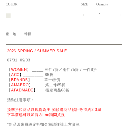
COLOR
SIZE
Quantity
F
產地
韓國
2026 SPRING / SUMMER SALE
07/31~09/03
【
WOMEN
】
_
_
___ 三件7折／兩件75折 / 一件8折
【
ACC
】
____
_
____ 85折
【
BRANDS
】
___
_
_ 單一特價
【
AMABRO
】
__
_
_
_ 第二件85折
【
AFADMADE
】
___ 指定商品68折
活動注意事項：
換季折扣商品以現貨為主 如預購商品預計等待約2-3周
下單前也可以加官方line詢問貨況
*新品因會員設定折扣金額請詳讀上方資訊