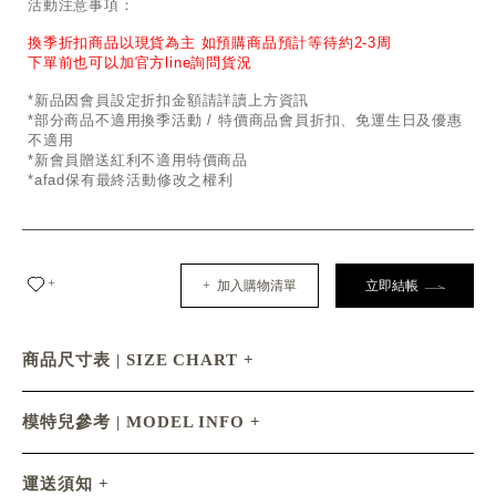
活動注意事項：
換季折扣商品以現貨為主 如預購商品預計等待約2-3周
下單前也可以加官方line詢問貨況
*新品因會員設定折扣金額請詳讀上方資訊
*部分商品不適用換季活動 / 特價商品會員折扣、免運生日及優惠
不適用
*新會員贈送紅利不適用特價商品
*afad保有最終活動修改之權利
+
+ 加入購物清單
立即結帳
商品尺寸表 | SIZE CHART
模特兒參考 | MODEL INFO
運送須知