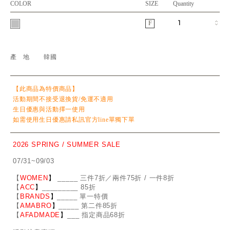
COLOR
SIZE
Quantity
F
產地
韓國
【此商品為特價商品】
活動期間不接受退換貨/免運不適用
生日優惠與活動擇一使用
如需使用生日優惠請私訊官方line單獨下單
2026 SPRING / SUMMER SALE
07/31~09/03
【
WOMEN
】
_
_
___ 三件7折／兩件75折 / 一件8折
【
ACC
】
____
_
____ 85折
【
BRANDS
】
___
_
_ 單一特價
【
AMABRO
】
__
_
_
_ 第二件85折
【
AFADMADE
】
___ 指定商品68折