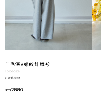
羊毛深V螺紋針織衫
#01030934
現貨供應中
2880
NT$