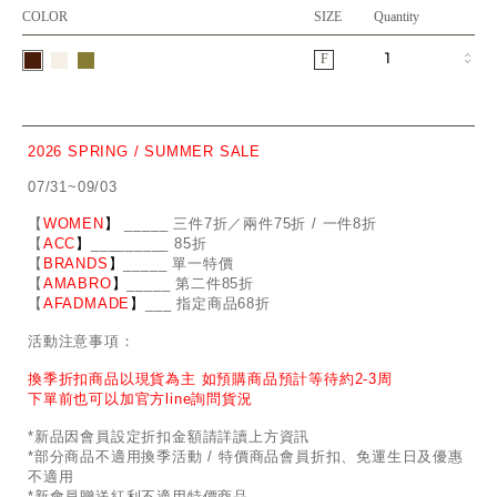
COLOR
SIZE
Quantity
F
2026 SPRING / SUMMER SALE
07/31~09/03
【
WOMEN
】
_
_
___ 三件7折／兩件75折 / 一件8折
【
ACC
】
____
_
____ 85折
【
BRANDS
】
___
_
_ 單一特價
【
AMABRO
】
__
_
_
_ 第二件85折
【
AFADMADE
】
___ 指定商品68折
活動注意事項：
換季折扣商品以現貨為主 如預購商品預計等待約2-3周
下單前也可以加官方line詢問貨況
*新品因會員設定折扣金額請詳讀上方資訊
*部分商品不適用換季活動 / 特價商品會員折扣、免運生日及優惠
不適用
*新會員贈送紅利不適用特價商品