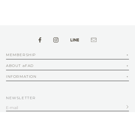
MEMBERSHIP
ABOUT aFAD
INFORMATION
NEWSLETTER
SERVICE
客服信箱
service@afad.com.tw