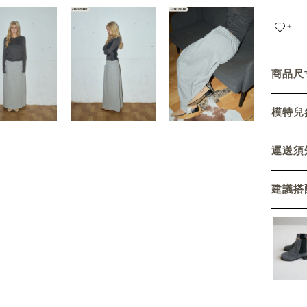
+
商品尺寸
模特兒參
運送須
建議搭