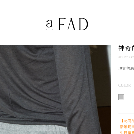
神奇
#21050
現貨供
COLOR
【此商
活動期
生日優