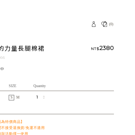
(0)
的力量長腿棉裙
2380
NT$
066
應中
SIZE
Quantity
S
M
品為特價商品】
間不接受退換貨/免運不適用
惠與活動擇一使用