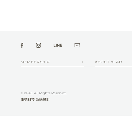
MEMBERSHIP
ABOUT aFAD
© aFAD All Rights Reserved.
康德科技 系統設計