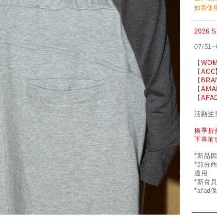
如需使用
2026 
07/31~
【
WOM
【
ACC
【
BRA
【
AMA
【
AFA
活動注
換季折
下單前
*新品
*部分
適用
*新會
*afa