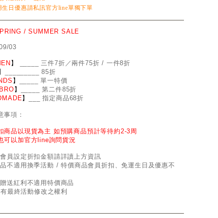
生日優惠請私訊官方line單獨下單
SPRING / SUMMER SALE
09/03
EN
】
_
_
___ 三件7折／兩件75折 / 一件8折
】
____
_
____ 85折
NDS
】
___
_
_ 單一特價
BRO
】
__
_
_
_ 第二件85折
DMADE
】
___ 指定商品68折
意事項：
扣商品以現貨為主 如預購商品預計等待約2-3周
也可以加官方line詢問貨況
因會員設定折扣金額請詳讀上方資訊
商品不適用換季活動 / 特價商品會員折扣、免運生日及優惠不
員贈送紅利不適用特價商品
d保有最終活動修改之權利