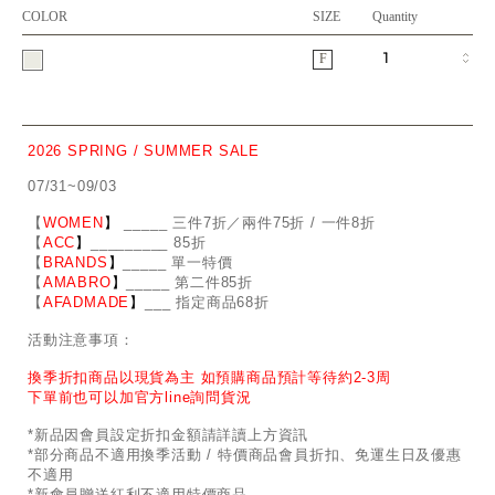
COLOR
SIZE
Quantity
F
2026 SPRING / SUMMER SALE
07/31~09/03
【
WOMEN
】
_
_
___ 三件7折／兩件75折 / 一件8折
【
ACC
】
____
_
____ 85折
【
BRANDS
】
___
_
_ 單一特價
【
AMABRO
】
__
_
_
_ 第二件85折
【
AFADMADE
】
___ 指定商品68折
活動注意事項：
換季折扣商品以現貨為主 如預購商品預計等待約2-3周
下單前也可以加官方line詢問貨況
*新品因會員設定折扣金額請詳讀上方資訊
*部分商品不適用換季活動 / 特價商品會員折扣、免運生日及優惠
不適用
*新會員贈送紅利不適用特價商品