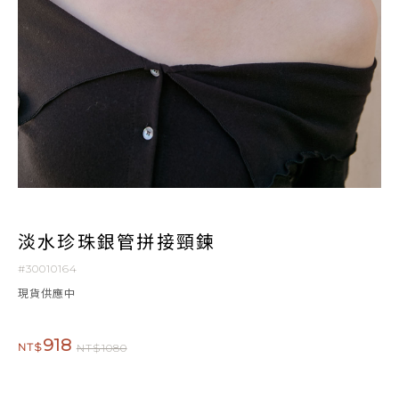
淡水珍珠銀管拼接頸鍊
#30010164
現貨供應中
918
NT$
NT$1080