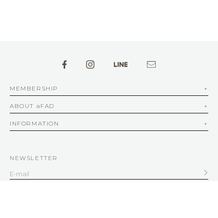
MEMBERSHIP
ABOUT aFAD
INFORMATION
NEWSLETTER
SERVICE
客服信箱
service@afad.com.tw