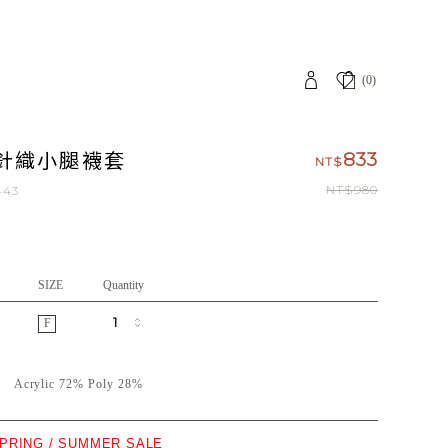
(0)
針織小腿襪套
833
NT$
NT$980
443
SIZE
Quantity
F
質
Acrylic 72% Poly 28%
SPRING / SUMMER SALE