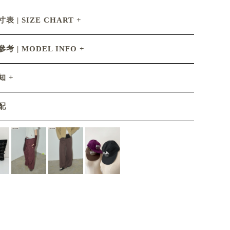
表 | SIZE CHART
考 | MODEL INFO
知
配