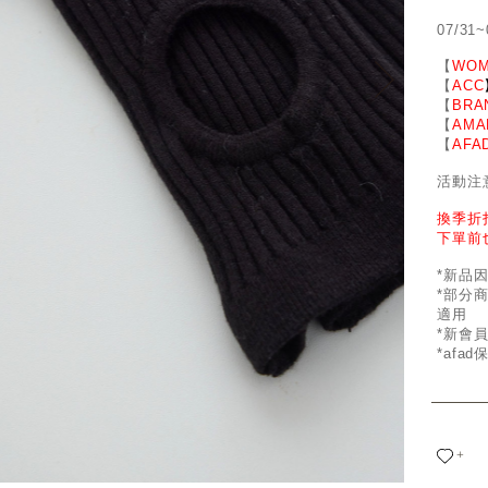
07/31~
【
WOM
【
ACC
【
BRA
【
AMA
【
AFA
活動注
換季折
下單前
*新品
*部分
適用
*新會
*afa
+