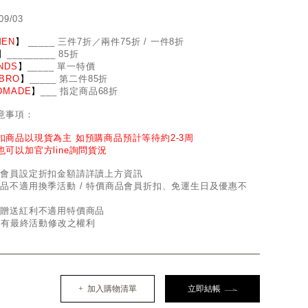
09/03
EN
】
_
_
___ 三件7折／兩件75折 / 一件8折
】
____
_
____ 85折
NDS
】
___
_
_ 單一特價
BRO
】
__
_
_
_ 第二件85折
DMADE
】
___ 指定商品68折
意事項：
扣商品以現貨為主 如預購商品預計等待約2-3周
也可以加官方line詢問貨況
因會員設定折扣金額請詳讀上方資訊
商品不適用換季活動 / 特價商品會員折扣、免運生日及優惠不
員贈送紅利不適用特價商品
d保有最終活動修改之權利
+ 加入購物清單
立即結帳