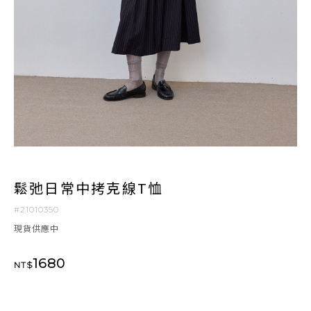
鬆弛日常中拷克線T恤
#21010350
現貨供應中
1680
NT$