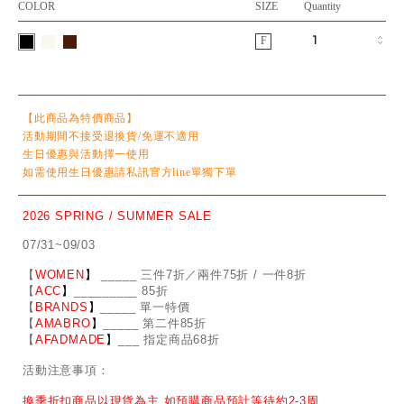
COLOR
SIZE
Quantity
F
【此商品為特價商品】
活動期間不接受退換貨/免運不適用
生日優惠與活動擇一使用
如需使用生日優惠請私訊官方line單獨下單
2026 SPRING / SUMMER SALE
07/31~09/03
【
WOMEN
】
_
_
___ 三件7折／兩件75折 / 一件8折
【
ACC
】
____
_
____ 85折
【
BRANDS
】
___
_
_ 單一特價
【
AMABRO
】
__
_
_
_ 第二件85折
【
AFADMADE
】
___ 指定商品68折
活動注意事項：
換季折扣商品以現貨為主 如預購商品預計等待約2-3周