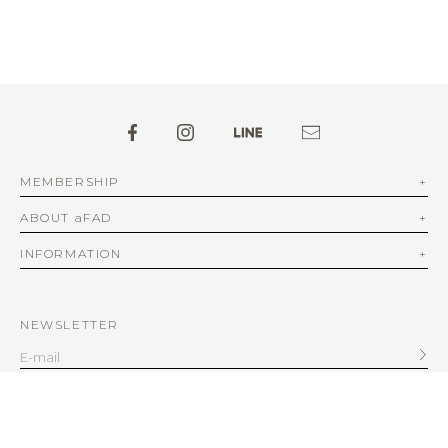
MEMBERSHIP
ABOUT aFAD
INFORMATION
NEWSLETTER
SERVICE
客服信箱
service@afad.com.tw