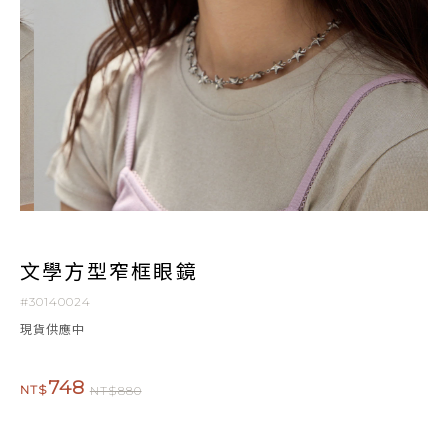
文學方型窄框眼鏡
#30140024
現貨供應中
748
NT$
NT$880