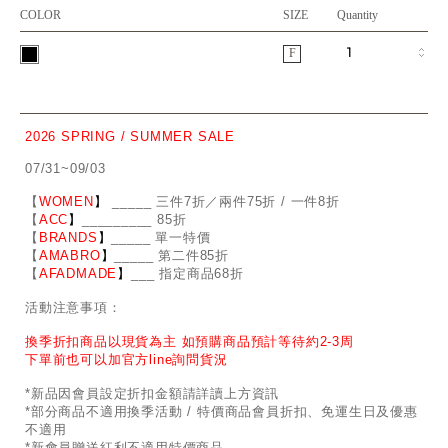
COLOR
SIZE
Quantity
F
2026 SPRING / SUMMER SALE
07/31~09/03
【
WOMEN
】
_
_
___ 三件7折／兩件75折 / 一件8折
【
ACC
】
____
_
____ 85折
【
BRANDS
】
___
_
_ 單一特價
【
AMABRO
】
__
_
_
_ 第二件85折
【
AFADMADE
】
___ 指定商品68折
活動注意事項：
換季折扣商品以現貨為主 如預購商品預計等待約2-3周
下單前也可以加官方line詢問貨況
*新品因會員設定折扣金額請詳讀上方資訊
*部分商品不適用換季活動 / 特價商品會員折扣、免運生日及優惠
不適用
*新會員贈送紅利不適用特價商品