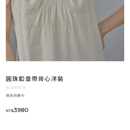
圓珠釦垂帶背心洋裝
#03013579
現貨供應中
3980
NT$