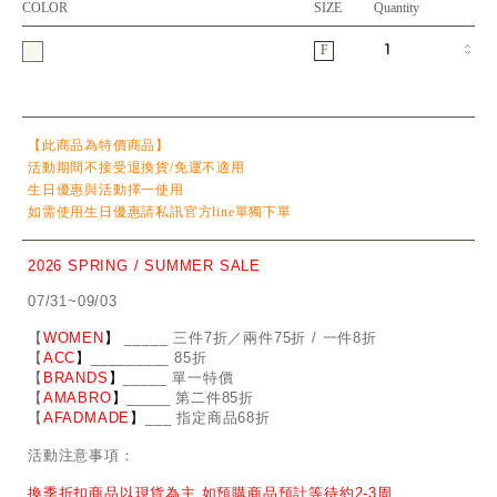
COLOR
SIZE
Quantity
F
【此商品為特價商品】
活動期間不接受退換貨/免運不適用
生日優惠與活動擇一使用
如需使用生日優惠請私訊官方line單獨下單
2026 SPRING / SUMMER SALE
07/31~09/03
【
WOMEN
】
_
_
___ 三件7折／兩件75折 / 一件8折
【
ACC
】
____
_
____ 85折
【
BRANDS
】
___
_
_ 單一特價
【
AMABRO
】
__
_
_
_ 第二件85折
【
AFADMADE
】
___ 指定商品68折
活動注意事項：
換季折扣商品以現貨為主 如預購商品預計等待約2-3周