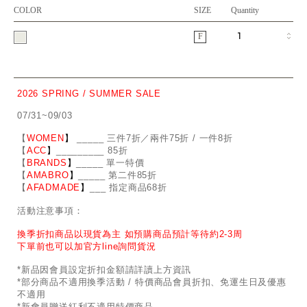
COLOR
SIZE
Quantity
F
2026 SPRING / SUMMER SALE
07/31~09/03
【
WOMEN
】
_
_
___ 三件7折／兩件75折 / 一件8折
【
ACC
】
____
_
____ 85折
【
BRANDS
】
___
_
_ 單一特價
【
AMABRO
】
__
_
_
_ 第二件85折
【
AFADMADE
】
___ 指定商品68折
活動注意事項：
換季折扣商品以現貨為主 如預購商品預計等待約2-3周
下單前也可以加官方line詢問貨況
*新品因會員設定折扣金額請詳讀上方資訊
*部分商品不適用換季活動 / 特價商品會員折扣、免運生日及優惠
不適用
*新會員贈送紅利不適用特價商品