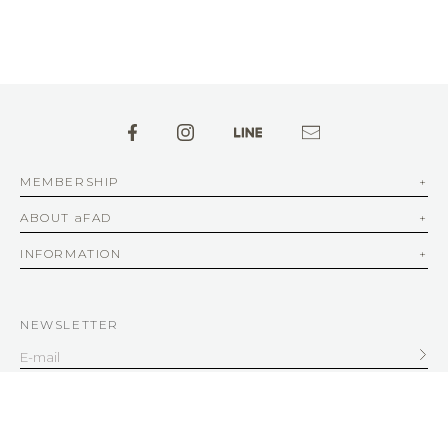
MEMBERSHIP
ABOUT aFAD
INFORMATION
NEWSLETTER
SERVICE
客服信箱
service@afad.com.tw