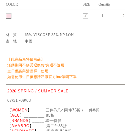
COLOR
SIZE
Quantity
F
材質
65% VISCOSE 35% NYLON
產地
中國
【此商品為特價商品】
活動期間不接受退換貨/免運不適用
生日優惠與活動擇一使用
如需使用生日優惠請私訊官方line單獨下單
2026 SPRING / SUMMER SALE
07/31~09/03
【
WOMEN
】
_
_
___ 三件7折／兩件75折 / 一件8折
【
ACC
】
____
_
____ 85折
【
BRANDS
】
___
_
_ 單一特價
【
AMABRO
】
__
_
_
_ 第二件85折