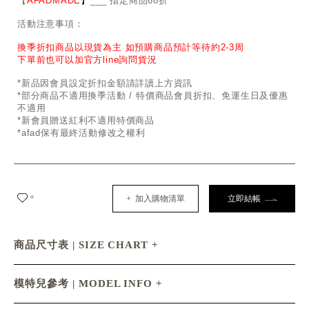
【
AFADMADE
】
___ 指定商品68折
活動注意事項：
換季折扣商品以現貨為主 如預購商品預計等待約2-3周
下單前也可以加官方line詢問貨況
*新品因會員設定折扣金額請詳讀上方資訊
*部分商品不適用換季活動 / 特價商品會員折扣、免運生日及優惠
不適用
*新會員贈送紅利不適用特價商品
*afad保有最終活動修改之權利
+
+ 加入購物清單
立即結帳
商品尺寸表 | SIZE CHART
模特兒參考 | MODEL INFO