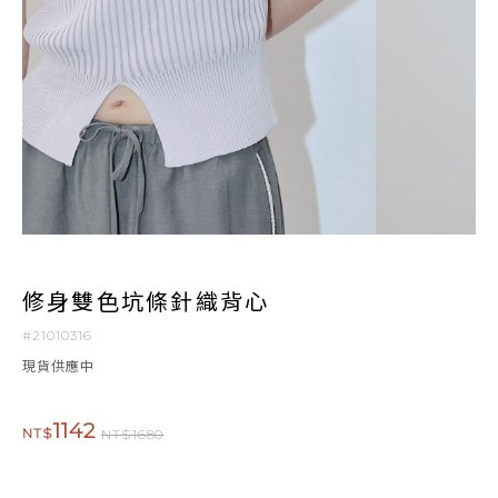
修身雙色坑條針織背心
#21010316
現貨供應中
1142
NT$
NT$1680