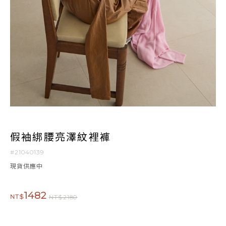
假袖綁腰亮澤紋裡褲
#21040139
現貨供應中
1482
NT$
NT$2180