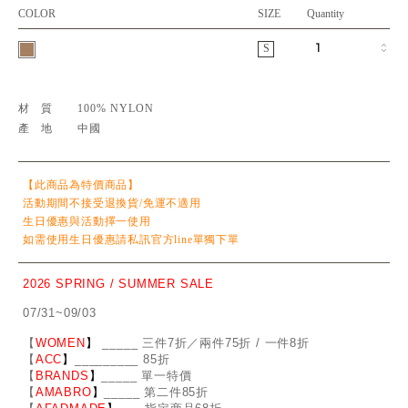
COLOR
SIZE
Quantity
S
材質
100% NYLON
產地
中國
【此商品為特價商品】
活動期間不接受退換貨/免運不適用
生日優惠與活動擇一使用
如需使用生日優惠請私訊官方line單獨下單
2026 SPRING / SUMMER SALE
07/31~09/03
【
WOMEN
】
_
_
___ 三件7折／兩件75折 / 一件8折
【
ACC
】
____
_
____ 85折
【
BRANDS
】
___
_
_ 單一特價
【
AMABRO
】
__
_
_
_ 第二件85折