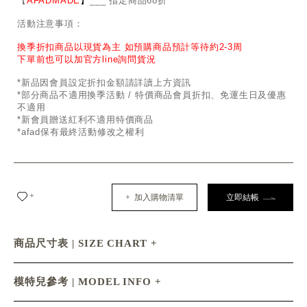
【
AFADMADE
】
___ 指定商品68折
活動注意事項：
換季折扣商品以現貨為主 如預購商品預計等待約2-3周
下單前也可以加官方line詢問貨況
*新品因會員設定折扣金額請詳讀上方資訊
*部分商品不適用換季活動 / 特價商品會員折扣、免運生日及優惠
不適用
*新會員贈送紅利不適用特價商品
*afad保有最終活動修改之權利
+
+ 加入購物清單
立即結帳
商品尺寸表 | SIZE CHART
模特兒參考 | MODEL INFO