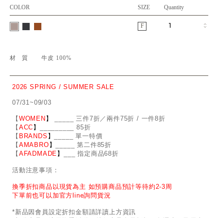
COLOR
SIZE
Quantity
F
材質
牛皮 100%
2026 SPRING / SUMMER SALE
07/31~09/03
【
WOMEN
】
_
_
___ 三件7折／兩件75折 / 一件8折
【
ACC
】
____
_
____ 85折
【
BRANDS
】
___
_
_ 單一特價
【
AMABRO
】
__
_
_
_ 第二件85折
【
AFADMADE
】
___ 指定商品68折
活動注意事項：
換季折扣商品以現貨為主 如預購商品預計等待約2-3周
下單前也可以加官方line詢問貨況
*新品因會員設定折扣金額請詳讀上方資訊