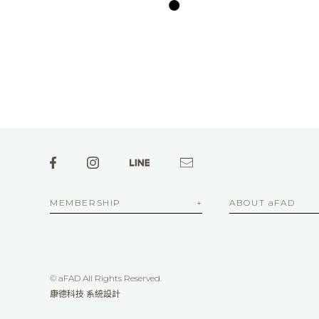
MEMBERSHIP
ABOUT aFAD
© aFAD All Rights Reserved.
康德科技 系統設計