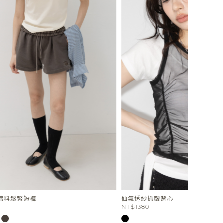
仙氣透紗抓皺背心
皺皺紋路網
NT$1380
NT$880
NT$748