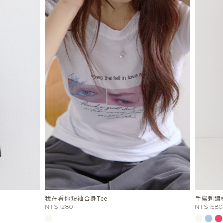
合身Tee
手寫刺繡棉料鬆緊短褲
NT$1580