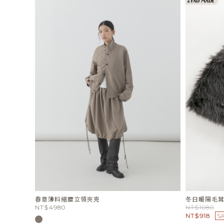
春意薄料縮腰立領夾克
冬日暖陽毛
NT$4980
NT$1080
NT$918
S