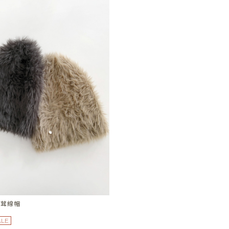
茸茸線帽
ALE