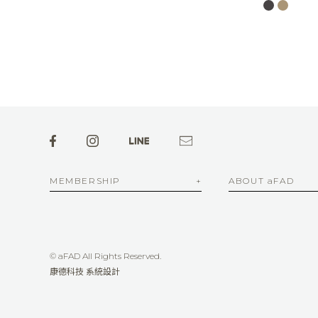
MEMBERSHIP
ABOUT aFAD
© aFAD All Rights Reserved.
康德科技 系統設計