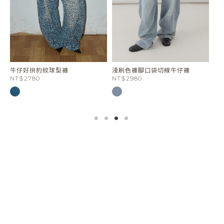
牛仔好拚豹紋球型褲
淺刷色褲腳口袋切線牛仔褲
歐
NT$2780
NT$2980
NT