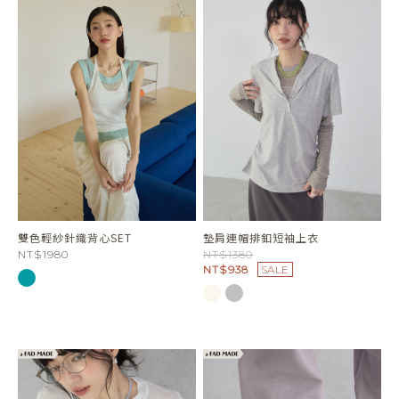
雙色輕紗針織背心SET
墊肩連帽排釦短袖上衣
NT$1980
NT$1380
NT$938
SALE