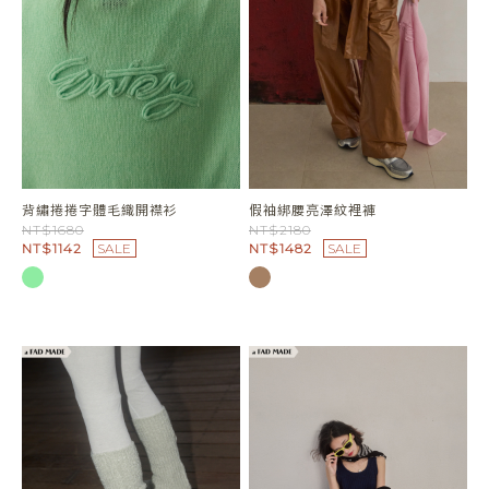
背繡捲捲字體毛織開襟衫
假袖綁腰亮澤紋裡褲
NT$1680
NT$2180
NT$1142
SALE
NT$1482
SALE