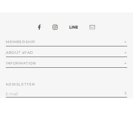
MEMBERSHIP
ABOUT aFAD
INFORMATION
NEWSLETTER
SERVICE
客服信箱
service@afad.com.tw
客服電話 02-2579-8836 | 周一至周五 10:00-12:30 13:30-18:00