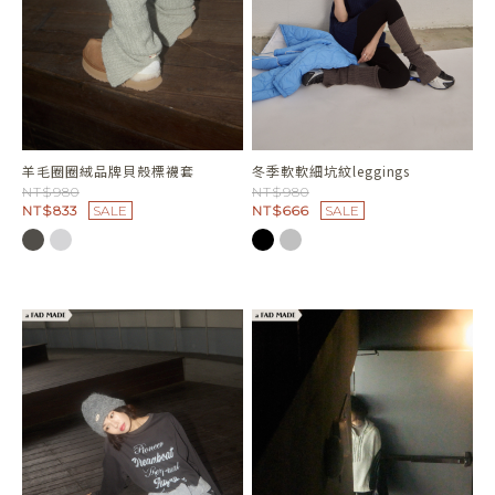
羊毛圈圈絨品牌貝殼標襪套
冬季軟軟細坑紋leggings
NT$980
NT$980
NT$833
SALE
NT$666
SALE