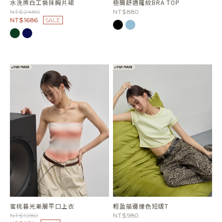
水洗擦白工裝抹胸片裙
極簡舒適羅紋BRA TOP
NT$2480
NT$880
NT$1686
SALE
蜜桃暮光漸層平口上衣
輕盈描邊撞色短版T
NT$1280
NT$980