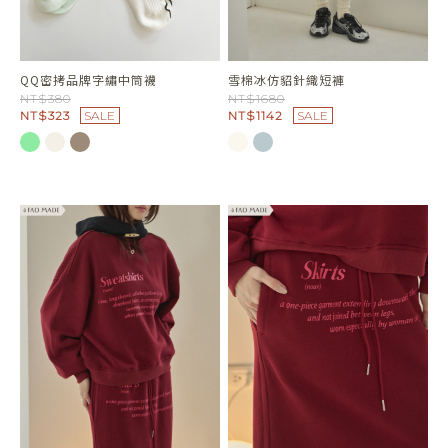
QQ密拷品牌字繡中筒襪
雪棉冰仿貂針織短褲
NT$380
NT$1680
NT$323
SALE
NT$1142
SALE