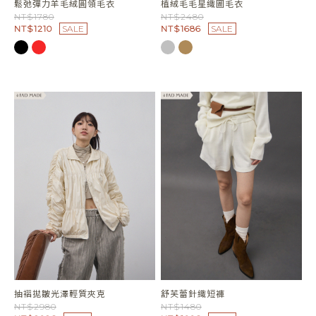
鬆弛彈力羊毛絨圓領毛衣
植絨毛毛星織圖毛衣
NT$1780
NT$2480
NT$1210
SALE
NT$1686
SALE
抽褶拋皺光澤輕質夾克
舒芙蕾針織短褲
NT$2980
NT$1480