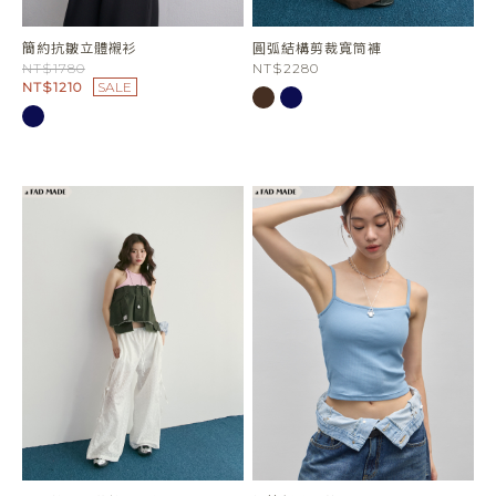
簡約抗皺立體襯衫
圓弧結構剪裁寬筒褲
NT$1780
NT$2280
NT$1210
SALE