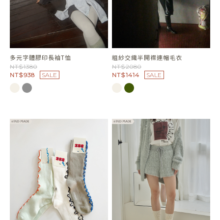
多元字體膠印長袖T恤
粗紗交織半開襟連帽毛衣
NT$1380
NT$2080
NT$938
SALE
NT$1414
SALE