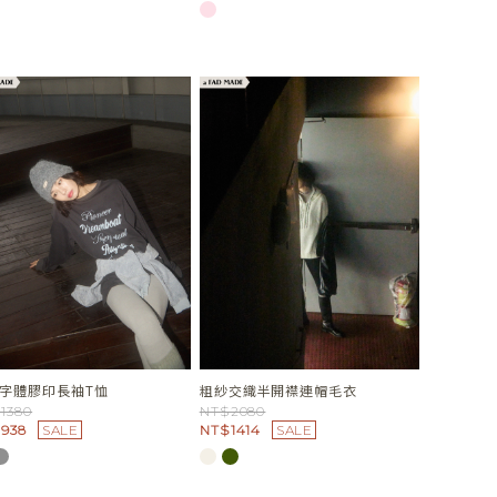
字體膠印長袖T恤
粗紗交織半開襟連帽毛衣
1380
NT$2080
938
SALE
NT$1414
SALE