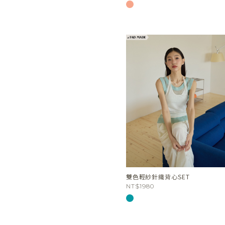
雙色輕紗針織背心SET
NT$1980