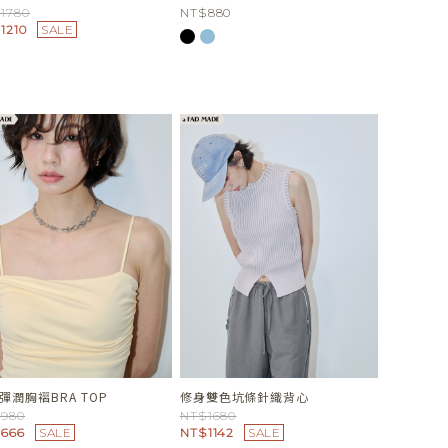
1780
NT$880
1210
SALE
彈潤胸褶BRA TOP
修身雙色坑條針織背心
980
NT$1680
666
SALE
NT$1142
SALE