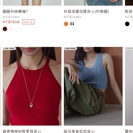
圈圈布綁繩帽T
抓摺滾邊短版背心(附髮圈)
鬆弛
NT$1980
NT$1480
NT$
NT$1346
SALE
鎖骨精神削肩窄領背心
麻花捲直扣短背心
簡約