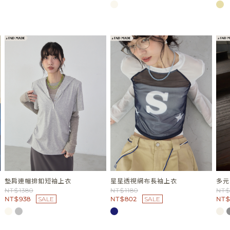
墊肩連帽排釦短袖上衣
星星透視網布長袖上衣
多元
NT$1380
NT$1180
NT$
NT$938
SALE
NT$802
SALE
NT$