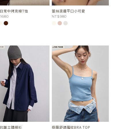
日常中拷克線T恤
蕾絲滾邊平口小可愛
1680
NT$980
抗皺立體襯衫
極簡舒適羅紋BRA TOP