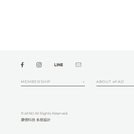
MEMBERSHIP
ABOUT aFAD
© aFAD All Rights Reserved.
康德科技 系統設計