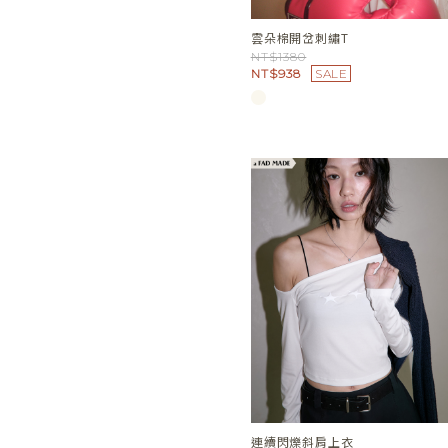
雲朵棉開岔刺繡T
NT$1380
NT$938
SALE
連續閃爍斜肩上衣