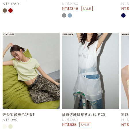
NT$1780
NT$1980
NT$
NT$1346
SALE
NT$
輕盈描邊撞色短版T
薄霧透紗拼接背心 (2 PCS)
無感
NT$980
NT$1380
NT$
NT$938
SALE
NT$