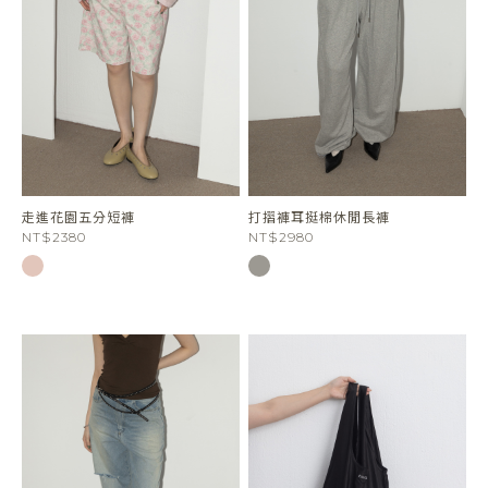
走進花園五分短褲
打摺褲耳挺棉休閒長褲
NT$2380
NT$2980