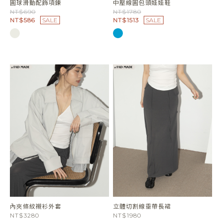
圓球滑動配飾項鍊
中壓線圓包頭娃娃鞋
NT$690
NT$1780
NT$586
SALE
NT$1513
SALE
內夾條紋襯衫外套
立體切割線垂帶長裙
NT$3280
NT$1980