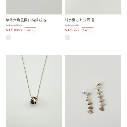
線條六角星開口純銀戒指
刻字愛心針式耳環
NT$1280
NT$780
NT$1088
SALE
NT$663
SALE