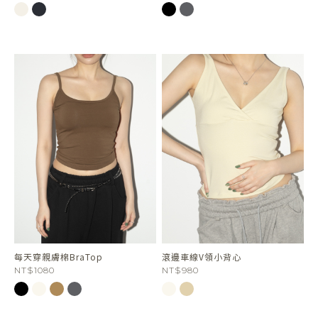
每天穿親膚棉BraTop
滾邊車線V領小背心
NT$1080
NT$980