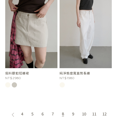
挺料銀釦短褲裙
純淨態度寬直筒長褲
NT$2980
NT$1980
4
5
6
7
8
9
10
11
12