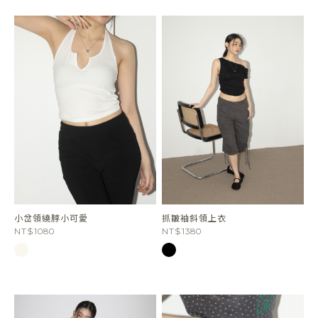
小岔領繞脖小可愛
抓皺袖斜領上衣
NT$1080
NT$1380