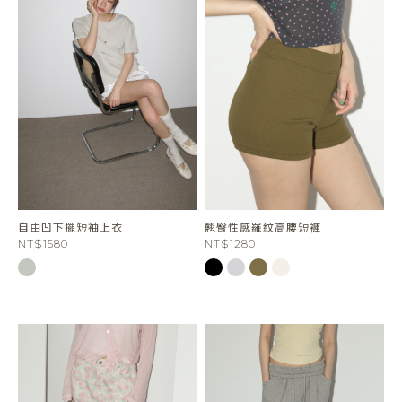
自由凹下擺短袖上衣
翹臀性感羅紋高腰短褲
NT$1580
NT$1280