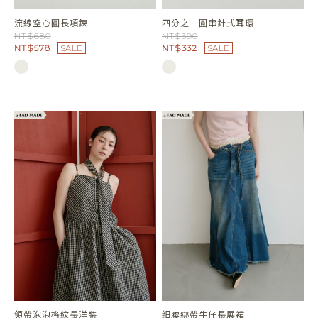
流線空心圓長項鍊
四分之一圓串針式耳環
NT$680
NT$390
NT$578
SALE
NT$332
SALE
領帶泡泡格紋長洋裝
細腰綁帶牛仔長展裙