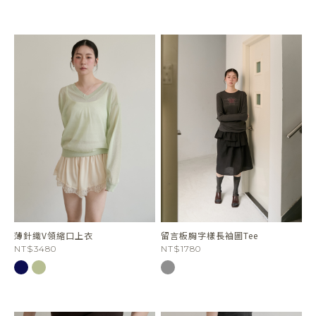
薄針織V領縮口上衣
留言板胸字樣長袖圖Tee
NT$3480
NT$1780