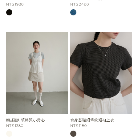
NT$1980
NT$2480
胸抓皺U領棉質小背心
合身基礎細條紋短袖上衣
NT$1380
NT$1180