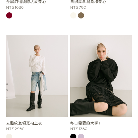
金屬釦環繞脖坑紋背心
自綁肩斜襬柔棉背心
NT$1080
NT$780
立體紋瓶領寬袖上衣
每日需要的大學T
NT$2980
NT$1380