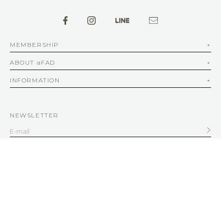
MEMBERSHIP
ABOUT aFAD
INFORMATION
NEWSLETTER
SERVICE
客服信箱
service@afad.com.tw
客服電話 02-2579-8836 | 周一至周五 10:00-12:30 13:30-18:00
© aFAD All Rights Reserved.