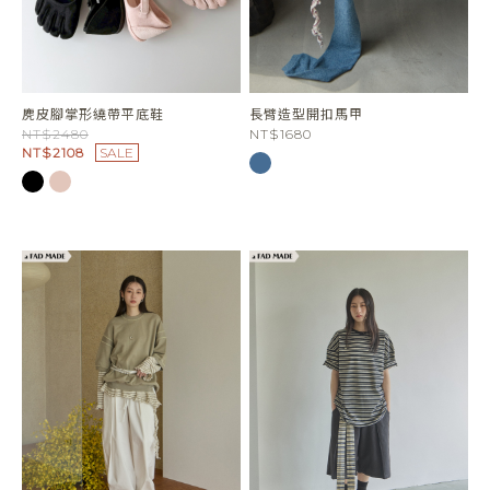
麂皮腳掌形繞帶平底鞋
長臂造型開扣馬甲
NT$2480
NT$1680
NT$2108
SALE