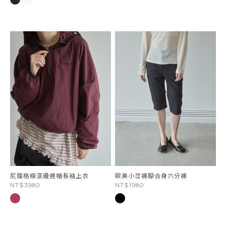
尼龍格線滾邊連帽長袖上衣
歐美小岔褲腳合身六分褲
NT$3980
NT$1980