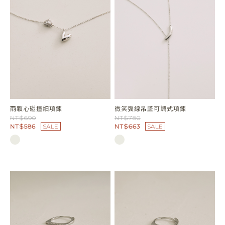
兩顆心碰撞細項鍊
微笑弧線吊墜可調式項鍊
NT$690
NT$780
NT$586
SALE
NT$663
SALE