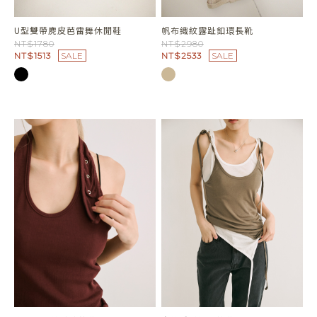
U型雙帶麂皮芭雷舞休閒鞋
帆布織紋露趾釦環長靴
NT$1780
NT$2980
NT$1513
SALE
NT$2533
SALE