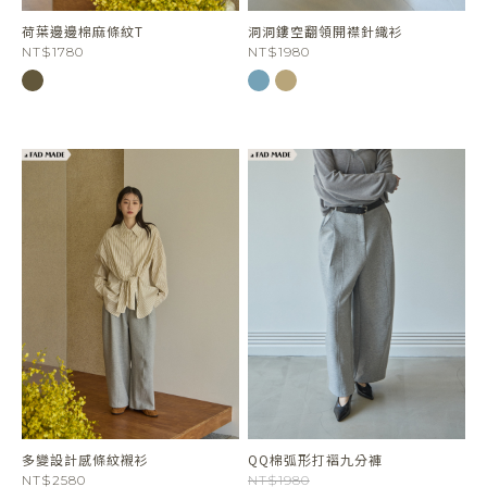
荷葉邊邊棉麻條紋T
洞洞鏤空翻領開襟針織衫
NT$1780
NT$1980
多變設計感條紋襯衫
QQ棉弧形打褶九分褲
NT$2580
NT$1980