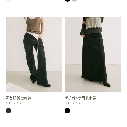
深色順腿微喇褲
拼接線A字西裝傘裙
NT$2980
NT$2980