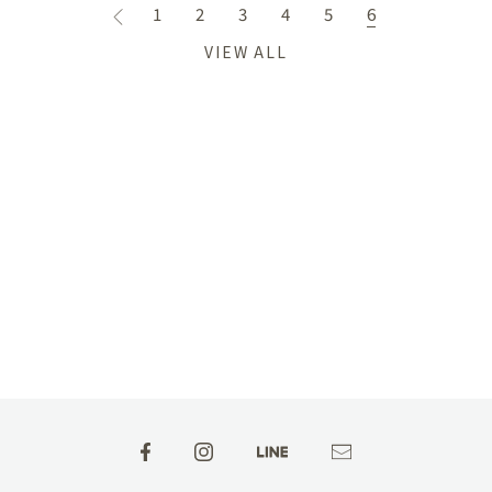
1
2
3
4
5
6
VIEW ALL