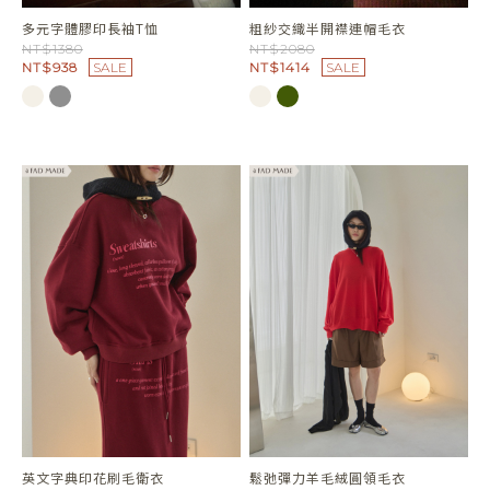
多元字體膠印長袖T恤
粗紗交織半開襟連帽毛衣
NT$1380
NT$2080
NT$938
SALE
NT$1414
SALE
英文字典印花刷毛衛衣
鬆弛彈力羊毛絨圓領毛衣