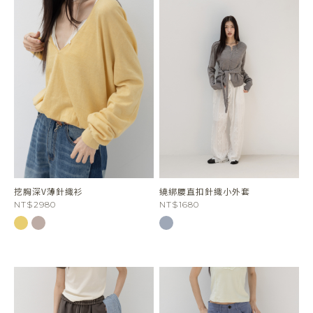
挖胸深V薄針織衫
繞綁腰直扣針織小外套
NT$2980
NT$1680