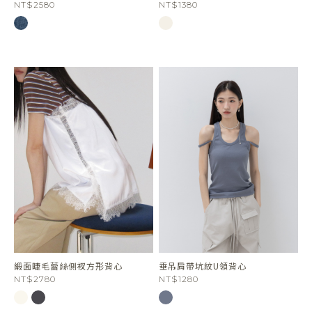
NT$2580
NT$1380
緞面睫毛蕾絲側衩方形背心
垂吊肩帶坑紋U領背心
NT$2780
NT$1280