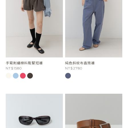
手寫刺繡棉料鬆緊短褲
純色斜紋布直筒褲
NT$1580
NT$2780