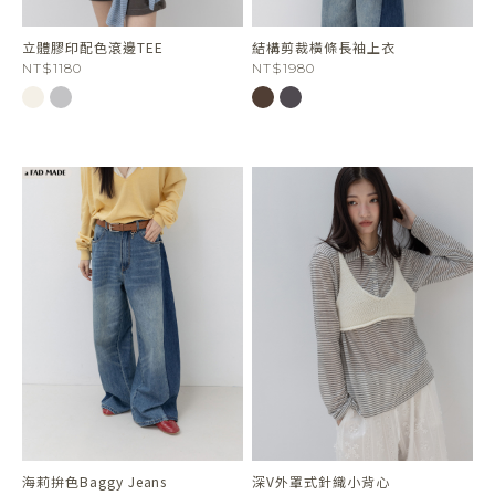
立體膠印配色滾邊TEE
結構剪裁橫條長袖上衣
NT$1180
NT$1980
海莉拚色Baggy Jeans
深V外罩式針織小背心