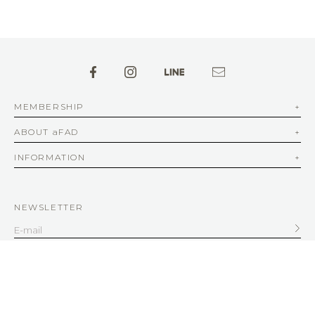
MEMBERSHIP
ABOUT aFAD
INFORMATION
NEWSLETTER
SERVICE
客服信箱
service@afad.com.tw
客服電話 02-2579-8836 | 周一至周五 10:00-12:30 13:30-18:00