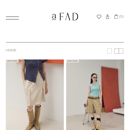
(0)
HOME