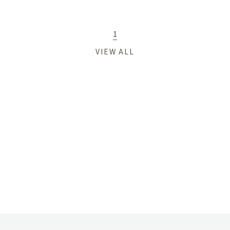
1
VIEW ALL