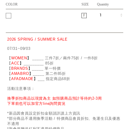
COLOR
SIZE
Quantity
F
2026 SPRING / SUMMER SALE
07/31~09/03
【
WOMEN
】
_
_
___ 三件7折／兩件75折 / 一件8折
【
ACC
】
____
_
____ 85折
【
BRANDS
】
___
_
_ 單一特價
【
AMABRO
】
__
_
_
_ 第二件85折
【
AFADMADE
】
___ 指定商品68折
活動注意事項：
換季折扣商品以現貨為主 如預購商品預計等待約2-3周
下單前也可以加官方line詢問貨況
*新品因會員設定折扣金額請詳讀上方資訊
*部分商品不適用換季活動 / 特價商品會員折扣、免運生日及優惠
不適用
*新會員贈送紅利不適用特價商品