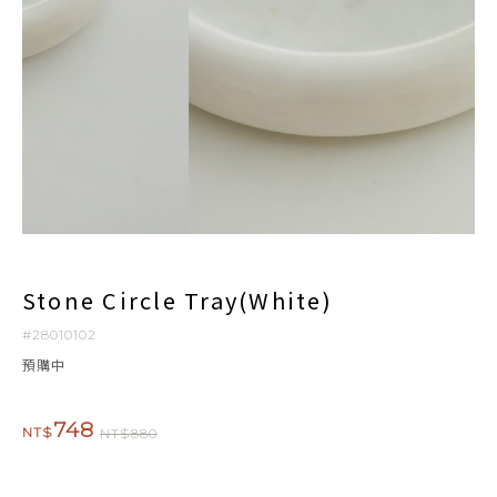
Stone Circle Tray(White)
#28010102
預購中
748
NT$
NT$880